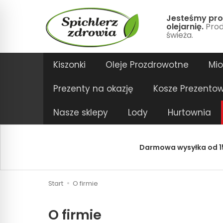
Jesteśmy pro
olejarnię.
Prod
świeża.
Kiszonki
Oleje Prozdrowotne
Mi
Prezenty na okazję
Kosze Prezento
Nasze sklepy
Lody
Hurtownia
Darmowa wysyłka od 15
Start
O firmie
O firmie