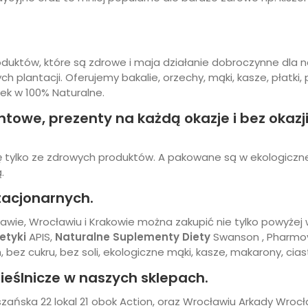
duktów, które są zdrowe i maja działanie dobroczynne dla
h plantacji. Oferujemy bakalie, orzechy, mąki, kasze, płatki, p
ek w 100% Naturalne.
owe, prezenty na każdą okazje i bez okazji
 tylko ze zdrowych produktów. A pakowane są w ekologiczne 
ą.
tacjonarnych.
wie, Wrocławiu i Krakowie można zakupić nie tylko powyżej 
etyki
APIS,
Naturalne Suplementy Diety
Swanson , Pharmovi
bez cukru, bez soli, ekologiczne mąki, kasze, makarony, cias
ieślnicze w naszych sklepach.
ańska 22 lokal 21 obok Action, oraz Wrocławiu Arkady Wrocł