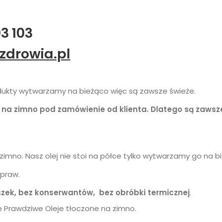
03 103
zdrowia.pl
ukty wytwarzamy na bieżąco więc są zawsze świeże.
e na zimno pod zamówienie od klienta. Dlatego są zawsze
zimno. Nasz olej nie stoi na półce tylko wytwarzamy go na b
upraw.
szek, bez konserwantów, bez obróbki termicznej
.
ze Prawdziwe Oleje tłoczone na zimno.