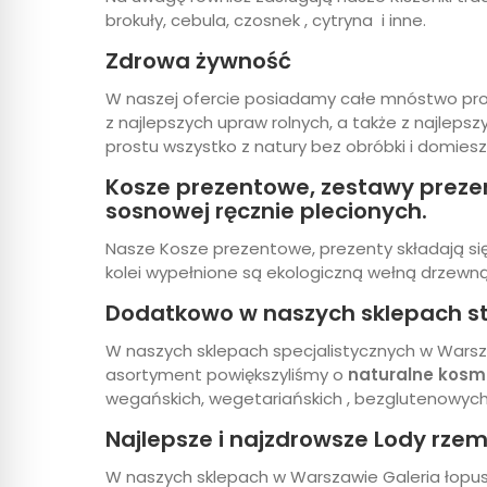
brokuły, cebula, czosnek , cytryna i inne.
Zdrowa żywność
W naszej ofercie posiadamy całe mnóstwo pro
z najlepszych upraw rolnych, a także z najlepszyc
prostu wszystko z natury bez obróbki i domiesz
Kosze prezentowe, zestawy prezent
sosnowej ręcznie plecionych.
Nasze Kosze prezentowe, prezenty składają się
kolei wypełnione są ekologiczną wełną drzewn
Dodatkowo w naszych sklepach s
W naszych sklepach specjalistycznych w Warsza
asortyment powiększyliśmy o
naturalne kosm
wegańskich, wegetariańskich , bezglutenowych, 
Najlepsze i najzdrowsze Lody rzem
W naszych sklepach w Warszawie Galeria łopusz