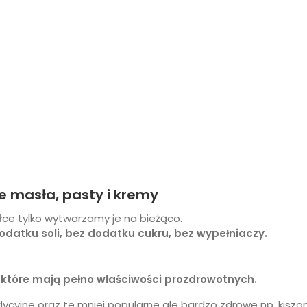
e masła, pasty i kremy
łce tylko wytwarzamy je na bieżąco.
datku soli, bez dodatku cukru, bez wypełniaczy.
które mają pełno właściwości prozdrowotnych.
dycyjne oraz te mniej popularne ale bardzo zdrowe np. kiszo