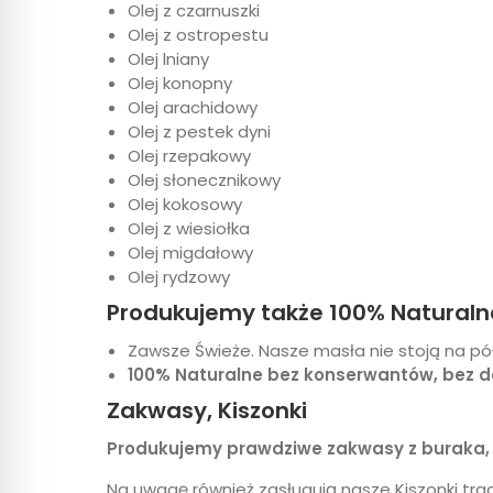
Olej z czarnuszki
Olej z ostropestu
Olej lniany
Olej konopny
Olej arachidowy
Olej z pestek dyni
Olej rzepakowy
Olej słonecznikowy
Olej kokosowy
Olej z wiesiołka
Olej migdałowy
Olej rydzowy
Produkujemy także 100% Naturaln
Zawsze Świeże. Nasze masła nie stoją na pó
100% Naturalne bez konserwantów, bez do
Zakwasy, Kiszonki
Produkujemy prawdziwe zakwasy z buraka, 
Na uwagę również zasługują nasze Kiszonki tra