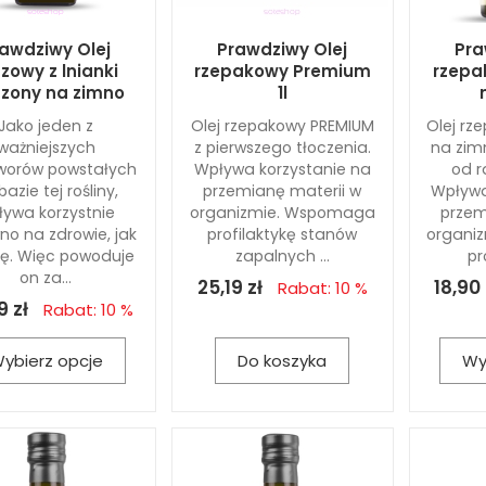
awdziwy Olej
Prawdziwy Olej
Pra
zowy z lnianki
rzepakowy Premium
rzepa
czony na zimno
1l
Jako jeden z
Olej rzepakowy PREMIUM
Olej rz
ważniejszych
z pierwszego tłoczenia.
na zim
worów powstałych
Wpływa korzystanie na
od r
bazie tej rośliny,
przemianę materii w
Wpływa
ływa korzystnie
organizmie. Wspomaga
przem
no na zdrowie, jak
profilaktykę stanów
organi
dę. Więc powoduje
zapalnych ...
pr
on za...
25,19 zł
18,90 
Rabat: 10 %
9 zł
Rabat: 10 %
ybierz opcje
Do koszyka
Wy