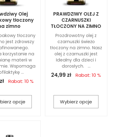
wdziwy Olej
PRAWDZIWY OLEJ Z
kowy tłoczony
CZARNUSZKI
na zimno
TŁOCZONY NA ZIMNO
epakowy tłoczony
Prozdrowotny olej z
no jest zdrowszy
czarnuszki świeżo
afinowanego.
tłoczony na zimno. Nasz
 korzystanie na
olej z czarnuszki jest
ianę materii w
Idealny dla dzieci i
zmie. Wspomaga
dorosłych. ...
ofilaktykę ...
24,99 zł
Rabat: 10 %
zł
Rabat: 10 %
bierz opcje
Wybierz opcje