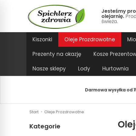
Jesteśmy pro
olejarnię.
Prod
świeża.
Kiszonki
Oleje Prozdrowotne
Mi
Prezenty na okazję
Kosze Prezento
Nasze sklepy
Lody
Hurtownia
Darmowa wysyłka od 15
Start
Oleje Prozdrowotne
Ole
Kategorie