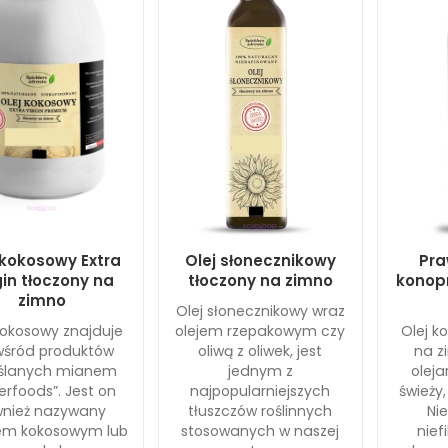
 kokosowy Extra
Olej słonecznikowy
Pra
gin tłoczony na
tłoczony na zimno
konop
zimno
Olej słonecznikowy wraz
kokosowy znajduje
olejem rzepakowym czy
Olej k
 wśród produktów
oliwą z oliwek, jest
na z
eślanych mianem
jednym z
oleja
erfoods”. Jest on
najpopularniejszych
świeży,
wnież nazywany
tłuszczów roślinnych
Ni
m kokosowym lub
stosowanych w naszej
nief