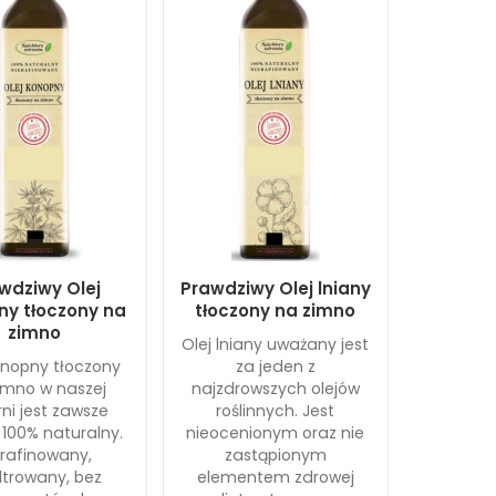
wdziwy Olej
Prawdziwy Olej lniany
ny tłoczony na
tłoczony na zimno
zimno
Olej lniany uważany jest
onopny tłoczony
za jeden z
imno w naszej
najzdrowszych olejów
rni jest zawsze
roślinnych. Jest
 100% naturalny.
nieocenionym oraz nie
erafinowany,
zastąpionym
iltrowany, bez
elementem zdrowej