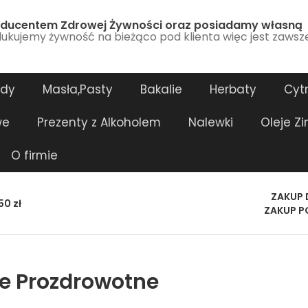
ducentem Zdrowej Żywności oraz posiadamy własną
ukujemy żywność na bieżąco pod klienta więc jest zawsz
ody
Masła,Pasty
Bakalie
Herbaty
Cytr
we
Prezenty z Alkoholem
Nalewki
Oleje Z
O firmie
ZAKUP 
0 zł
ZAKUP P
je Prozdrowotne