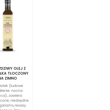
DZIWY OLEJ Z
OŁKA TŁOCZONY
NA ZIMNO
iołek (ludowe
ślenie: nocna
eca), zawiera
cone, niezbędne
rganizmu kwasy