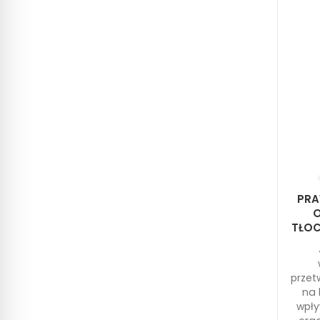
PRA
TŁOC
przet
na 
wpły