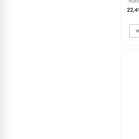
tłus
22,4
W