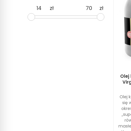
zł
zł
Olej
Vir
Olej 
się
okr
„sup
ró
masłe