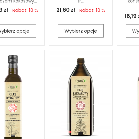
zczem kokosowy...
tr...
kons
9 zł
21,60 zł
Rabat: 10 %
Rabat: 10 %
16,19 
ybierz opcje
Wybierz opcje
Wy