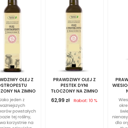
WDZIWY OLEJ Z
PRAWDZIWY OLEJ Z
PRAW
OSTROPESTU
PESTEK DYNI
WIESI
ZONY NA ZIMNO
TŁOCZONY NA ZIMNO
Jako jeden z
62,99 zł
Wies
Rabat: 10 %
ważniejszych
okre
worów powstałych
świ
bazie tej rośliny,
nienasy
wa korzystnie na
dla o