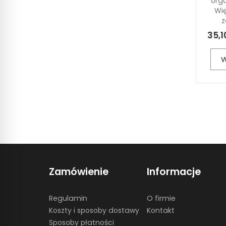
org
Wi
z
35,1
W
Zamówienie
Informacje
Regulamin
O firmie
Koszty i sposoby dostawy
Kontakt
Sposoby płatności