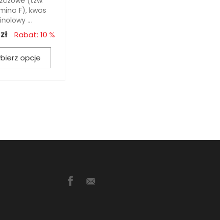
szczowe (tzw.
mina F), kwas
linolowy ...
zł
Rabat: 10 %
bierz opcje