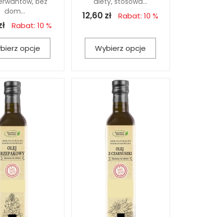
erwantów, bez
diety, stosowa...
dom...
12,60 zł
Rabat: 10 %
zł
Rabat: 10 %
bierz opcje
Wybierz opcje