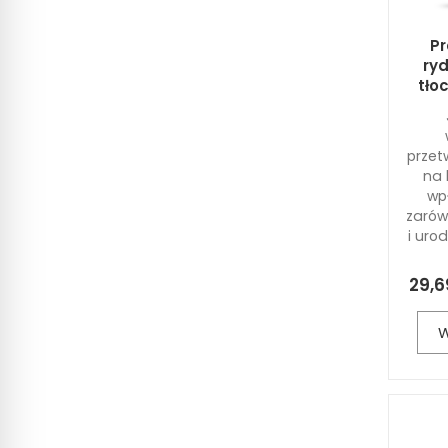
Pr
ryd
tło
przet
na 
wp
zarów
i uro
29,6
W