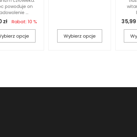
anizm człowieka.
tłu
ęc powoduje on
wita
adowolenie ...
0 zł
35,99 
Rabat: 10 %
ybierz opcje
Wybierz opcje
Wy